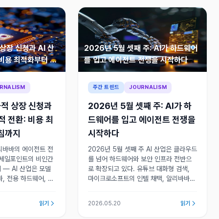
상장 신청과 AI 산
2026년 5월 셋째 주: AI가 하드웨어
 비용 최적화부터 전
를 입고 에이전트 전쟁을 시작하다
RNALISM
주간 트렌드
JOURNALISM
적 상장 신청과
2026년 5월 셋째 주: AI가 하
적 전환: 비용 최
드웨어를 입고 에이전트 전쟁을
 칩까지
시작하다
알리바바의 에이전트 전
2026년 5월 셋째 주 AI 산업은 클라우드
, 세일포인트의 비인간
를 넘어 하드웨어와 보안 인프라 전반으
— AI 산업은 모델
로 확장되고 있다. 유튜브 대화형 검색,
, 전용 하드웨어, 보
마이크로소프트의 인텔 채택, 알리바바
용적 단계로 무게중심
에이전트 전용 칩, 비인간 아이덴티티 보
안이 시장의 다음 다툼판을 형성하고 있
읽기
2026.05.20
읽기
다.