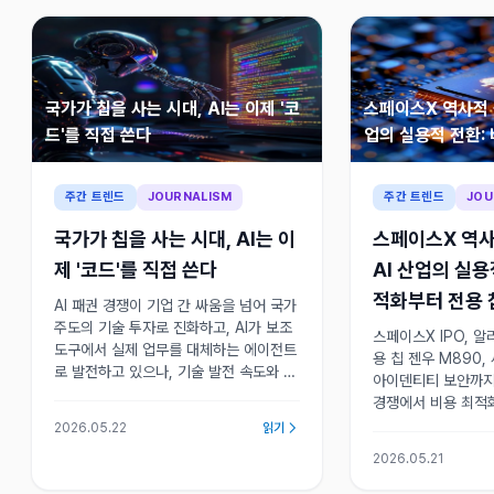
국가가 칩을 사는 시대, AI는 이제 '코
스페이스X 역사적 
드'를 직접 쓴다
업의 실용적 전환:
용 칩까지
주간 트렌드
JOURNALISM
주간 트렌드
JOU
국가가 칩을 사는 시대, AI는 이
스페이스X 역사
제 '코드'를 직접 쓴다
AI 산업의 실용
적화부터 전용
AI 패권 경쟁이 기업 간 싸움을 넘어 국가
주도의 기술 투자로 진화하고, AI가 보조
스페이스X IPO, 
도구에서 실제 업무를 대체하는 에이전트
용 칩 젠우 M890
로 발전하고 있으나, 기술 발전 속도와 사
아이덴티티 보안까지 
회적 수용성 사이의 괴리는 여전히 해결
경쟁에서 비용 최적화
과제로 남아 있다.
안 거버넌스라는 실
2026.05.22
읽기
을 옮겨가고 있다.
2026.05.21