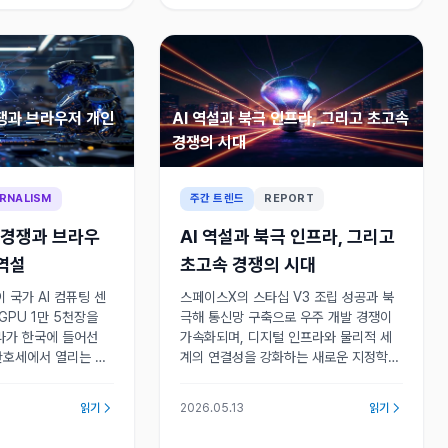
경쟁과 브라우저 개인
AI 역설과 북극 인프라, 그리고 초고속
경쟁의 시대
RNALISM
주간 트렌드
REPORT
라 경쟁과 브라우
AI 역설과 북극 인프라, 그리고
역설
초고속 경쟁의 시대
 국가 AI 컴퓨팅 센
스페이스X의 스타십 V3 조립 성공과 북
GPU 1만 5천장을
극해 통신망 구축으로 우주 개발 경쟁이
라가 한국에 들어선
가속화되며, 디지털 인프라와 물리적 세
 산호세에서 열리는 물
계의 연결성을 강화하는 새로운 지정학적
미는 이러한 글로벌 흐
인프라 국면이 열리고 있다. 우주와 통신
주목받고 있다.
의 융합이 주목받는다.
읽기
2026.05.13
읽기