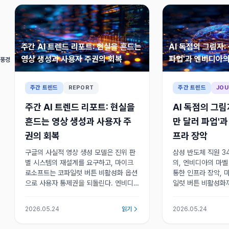
주간 AI 트렌드 리포트: 현실을 흔드는
AI 독점의 그림자:
영상 생성과 사용자 주권의 회복
파업'과 엔비디아의
 풍경
주간 트렌드
REPORT
주간 트렌드
JOU
주간 AI 트렌드 리포트: 현실을
AI 독점의 그림
흔드는 영상 생성과 사용자 주
만 달러 파업'
권의 회복
프라 장악
구글의 사실적 영상 생성 모델은 진위 판
삼성 반도체 직원 3
별 시스템의 재설계를 요구하고, 마이크
의, 엔비디아의 마벨
로소프트는 코파일럿 버튼 비활성화 옵션
통한 인프라 장악,
으로 사용자 통제권을 되돌린다. 엔비디
일럿 버튼 비활성화까
아-마벨 20억 달러 투자는 데이터센터 내
소비·정치 영역으로 
칩 간 통신 경쟁을 가속한다. 이번 주의
회적 파장 관리의 
2026.05.24
읽기
2026.05.24
키워드는 사실성, 통제권, 연결성이다.