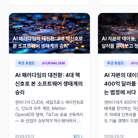
AI 패러다임의 대전환: 4대 핵신호로
AI 자본의 대이동
본 소프트웨어 생태계의 승리
달러를 쏟아붓고 
주간 트렌드
JOURNALISM
주간 트렌드
JOU
AI 패러다임의 대전환: 4대 핵
AI 자본의 대
신호로 본 소프트웨어 생태계의
400억 달러를
승리
는 법정에 서다
엔비디아 CUDA, 세일즈포스 에이전트포
엔비디아가 400억 
스, 인도의 우주 개방, Matter-
태계를 장악하는 가
OpenADR 협력, TikTok 유료 구독까지
가 차세대 인프라를 
— AI 산업의 승부처가 하드웨어에서 소
도 기술 경쟁이 치
프트웨어 생태계와 실제 적용 능력으로
망과 규제 공존이 핵
이동했다. 기술의 대중화와 플랫폼 독점
정부 정책과 기업 
2026.05.12
읽기
2026.05.10