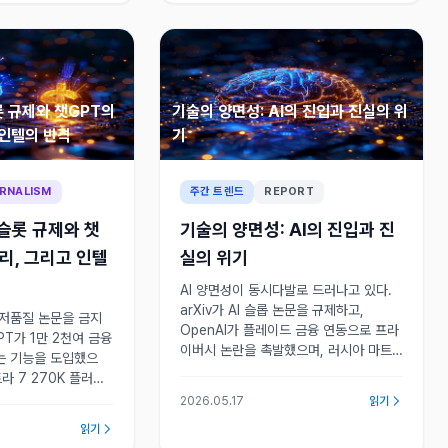
롯 규제와 챗GPT의
기술의 양면성: AI의 진입과 진실의 위
 인텔의 반격
기
RNALISM
주간 트렌드
REPORT
 슬롯 규제와 챗
기술의 양면성: AI의 진입과 진
리, 그리고 인텔
실의 위기
AI 양면성이 동시다발로 드러나고 있다.
arXiv가 AI 슬롭 논문을 규제하고,
 저품질 논문을 금지
OpenAI가 플레이드 금융 연동으로 프라
PT가 1만 2천여 금융
이버시 논란을 촉발했으며, 러시아 마트
는 기능을 도입했으
료시카 위성으로 우주 안보 위협이 고조
라 7 270K 플러스
되는 가운데 솔리다임이 미국 AI 데이터
 AMD에 반격하는
2026.05.17
읽기
센터 투자를 확대하고 있다.
과 하드웨어 가격 경쟁
읽기
판이 바뀌고 있다.