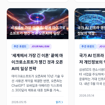
'세계에서 가장 긴 이혼' 끝에 마이크로
국가 AI 인프라 
소프트가 챙긴 것과 오픈AI의 일상 전
정보의 역설
략
주간 트렌드
JOURNALISM
주간 트렌드
JOU
'세계에서 가장 긴 이혼' 끝에 마
국가 AI 인프
이크로소프트가 챙긴 것과 오픈
저 개인정보의 
AI의 일상 전략
삼성SDS 컨소시엄이
터 사업을 주도하며 
마이크로소프트가 오픈AI와 10년 기술 우
운용하는 거대 인프
선 사용권 계약을 체결한 반면, 오픈AI는
다. 내년 5월 미국
ChatGPT 모바일과 아메리칸 익스프레
리적 AI 엑스포 북
스 300달러 제휴로 대중 침투를 가속화
름의 상징적 행사로 
하고 있으며 코파일럿 도구 선택이 기업
2026.05.14
의 전략적 생존 문제로 부상했다.
2026.05.15
읽기