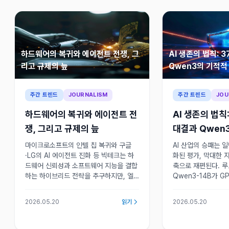
하드웨어의 복귀와 에이전트 전쟁, 그
AI 생존의 법칙: 
리고 규제의 늪
Qwen3의 기적적
주간 트렌드
JOURNALISM
주간 트렌드
JOU
하드웨어의 복귀와 에이전트 전
AI 생존의 법칙
쟁, 그리고 규제의 늪
대결과 Qwen
마이크로소프트의 인텔 칩 복귀와 구글
AI 산업의 승패는 
·LG의 AI 에이전트 진화 등 빅테크는 하
화된 평가, 막대한 
드웨어 신뢰성과 소프트웨어 지능을 결합
축으로 재편된다. 
하는 하이브리드 전략을 추구하지만, 엘
Qwen3-14B가 G
론 머스크 소송 패배나 미국 반도체 규제
평가 기준 자체가 
공백 등 기술의 소유권과 정치적 변수는
대의 도래를 상징한
2026.05.20
읽기
2026.05.20
여전히 미해결 과제로 남아 있다.
평가는 다시 정의해