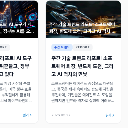
포트: AI 도구가 게
주간 기술 트렌드 리포트: 소프트웨어
, 정부는 AI를 오용
퇴장, 반도체 도전, 그리고 AI 격차의
민낯
ORT
주간 트렌드
REPORT
 리포트: AI 도구
주간 기술 트렌드 리포트: 소프
 뒤흔들고, 정부
트웨어 퇴장, 반도체 도전, 그리
고 있다
고 AI 격차의 민낯
구로 게임 시장의 폭발
소프트웨어는 에이전트 중심으로 재편되
운데, 미국 정부 효율
고, 중국은 제재 속에서도 반도체 자립을
를 부적절하게 활용해
추진하며, 기업들은 에이전트 AI 도입을
.LLM 파이프라인의
원하지만 인프라 격차로 실행에 어려움을
는 새로운 데이터 형
겪고 있어 기술 야망과 현실 사이의 괴리
가 뚜렷해지고 있다.
읽기
2026.05.27
읽기