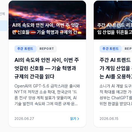
전체
AI의 속도와 안전 사이, 이번 주 엇갈
주간 AI 트렌드 리
린 신호들 — 기술 혁명과 규제의 간극
임 산업을 뒤흔들고
을 읽다
하고 있다
주간 트렌드
REPORT
주간 트렌드
REP
AI의 속도와 안전 사이, 이번 주
주간 AI 트렌드
엇갈린 신호들 — 기술 혁명과
가 게임 산업을
규제의 간극을 읽다
는 AI를 오용하
OpenAI의 GPT-5.6 급작스러운 출시와
소니가 AI 개발 도
NYT의 저작권 소송 확대, 한국군의 '드
적 확대를 예고한 가
론 전사' 양성 계획 발표가 맞물리며, AI
성부는 ChatGPT
기술 발전의 속도와 그에 따른 규제·윤리
위헌 판결을 받았다
적 고민의 간극이 극명하게 드러난 한 주
토큰 효율성을 높이
였다.
식도 주목받고 있다.
2026.06.27
읽기
2026.06.15