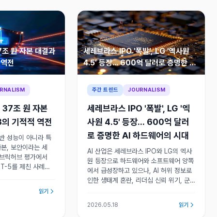
37조 원 자본 대결과
세레브라스 IPO '폭발', LG '엑사원
 역전
4.5' 등장... 600억 달러로 증명한 AI
하드웨어의 시대
RNALISM
주간 트렌드
JOURNALISM
: 37조 원 자본
세레브라스 IPO '폭발', LG '엑
3의 기적적 역전
사원 4.5' 등장... 600억 달러
로 증명한 AI 하드웨어의 시대
일반 성능이 아니라 특
자본, 보안이라는 세
AI 산업은 세레브라스 IPO와 LG의 엑사
루브릭허브 평가에서
원 등장으로 하드웨어와 소프트웨어 양쪽
PT-5를 제친 사례는
에서 급성장하고 있으나, AI 허위 정보로
경쟁력을 결정하는 시
인한 생태계 혼란, 리더십 신뢰 위기, 군
다. 자본은 따라가되
비 경쟁 확대 등 기술의 윤리적 한계와 그
읽기
야 살아남는다.
림자가 동시에 드러나며 산업 전체가 중
2026.05.18
읽기
요한 전환점을 맞이하고 있다.