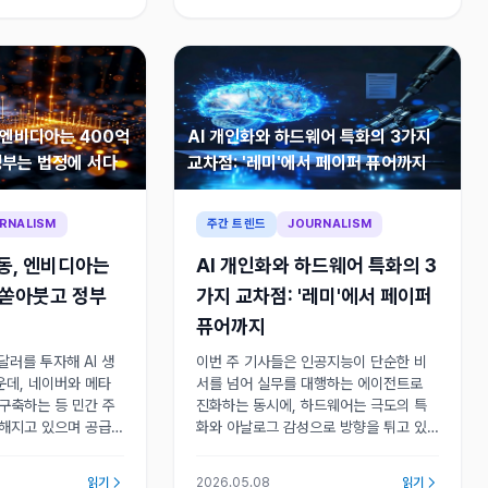
, 엔비디아는 400억
AI 개인화와 하드웨어 특화의 3가지
정부는 법정에 서다
교차점: '레미'에서 페이퍼 퓨어까지
RNALISM
주간 트렌드
JOURNALISM
이동, 엔비디아는
AI 개인화와 하드웨어 특화의 3
 쏟아붓고 정부
가지 교차점: '레미'에서 페이퍼
퓨어까지
달러를 투자해 AI 생
이번 주 기사들은 인공지능이 단순한 비
운데, 네이버와 메타
서를 넘어 실무를 대행하는 에이전트로
구축하는 등 민간 주
진화하는 동시에, 하드웨어는 극도의 특
열해지고 있으며 공급
화와 아날로그 감성으로 방향을 튀고 있
심 화두로 떠올랐다.
음을 보여준다. 하지만 기술이 아무리 발
전략의 긴장이 심화된
전해도 사용자의 신뢰와 물리적 한계라는
읽기
2026.05.08
읽기