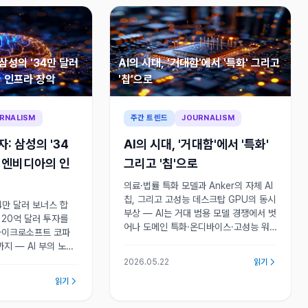
 삼성의 '34만 달러
AI의 시대, '거대함'에서 '특화' 그리고
 인프라 장악
'칩'으로
RNALISM
주간 트렌드
JOURNALISM
자: 삼성의 '34
AI의 시대, '거대함'에서 '특화'
과 엔비디아의 인
그리고 '칩'으로
의료·법률 특화 모델과 Anker의 자체 AI
칩, 그리고 고성능 데스크탑 GPU의 동시
4만 달러 보너스 합
부상 — AI는 거대 범용 모델 경쟁에서 벗
 20억 달러 투자를
어나 도메인 특화·온디바이스·고성능 워
 마이크로소프트 코파
크스테이션으로 무게중심을 빠르게 옮기
지 — AI 부의 노동·
고 있다.
번진 갈등 구조와 사
2026.05.22
읽기
필요성을 진단한다.
읽기