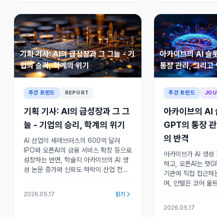
기획 기사: AI의 급성장과 그 그늘 - 기
아카이브의 AI 슬
업의 승리, 학계의 위기
통장 관리, 그리고
주간 트렌드
REPORT
주간 트렌드
JOU
기획 기사: AI의 급성장과 그 그
아카이브의 AI
늘 - 기업의 승리, 학계의 위기
GPT의 통장 관
의 반격
AI 산업이 세레브러스의 600억 달러
IPO와 오픈AI의 금융 서비스 확장 등으로
아카이브가 AI 생성
성장하는 반면, 학술지 아카이브의 AI 생
하고, 오픈AI는 챗G
성 논문 증가와 신뢰도 하락이 산업 전반
기관에 직접 접근하
의 투명성 확보 과제를 제기하고 있다. 검
며, 인텔은 코어 울트
증 가능한 연구 윤리가 핵심이다.
를 50달러 할인하며
2026.05.17
읽기
등 AI 자율성 확장
2026.05.17
이 동시에 전개되며 