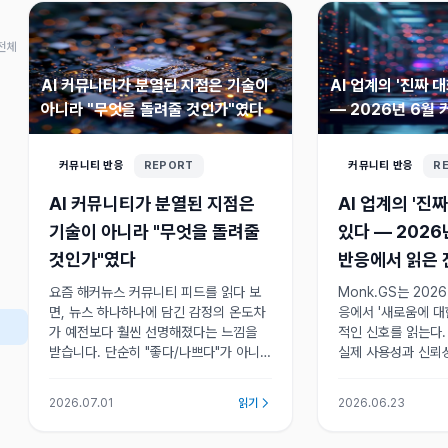
전체
AI 커뮤니티가 분열된 지점은 기술이
AI 업계의 '진짜 
아니라 "무엇을 돌려줄 것인가"였다
— 2026년 6월
읽은 전환점
커뮤니티 반응
REPORT
커뮤니티 반응
R
AI 커뮤니티가 분열된 지점은
AI 업계의 '진
기술이 아니라 "무엇을 돌려줄
있다 — 202
것인가"였다
반응에서 읽은
요즘 해커뉴스 커뮤니티 피드를 읽다 보
Monk.GS는 202
면, 뉴스 하나하나에 담긴 감정의 온도차
응에서 '새로움에 대
가 예전보다 훨씬 선명해졌다는 느낌을
적인 신호를 읽는다
받습니다. 단순히 "좋다/나쁘다"가 아니
실제 사용성과 신뢰
라, 같은 시기에 올라온 전혀 다른 성격의
이동하고 있으며, 이
뉴스들이 비슷한 지점에서 반응이 갈리고
쟁 단계에서 제품 
2026.07.01
읽기
2026.06.23
있거든요.
있음을 뜻한다.