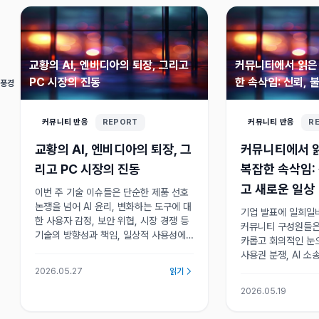
교황의 AI, 엔비디아의 퇴장, 그리고
커뮤니티에서 읽은 
PC 시장의 진동
한 속삭임: 신뢰, 
 풍경
일상
커뮤니티 반응
REPORT
커뮤니티 반응
R
교황의 AI, 엔비디아의 퇴장, 그
커뮤니티에서 읽
리고 PC 시장의 진동
복잡한 속삭임: 
고 새로운 일상
이번 주 기술 이슈들은 단순한 제품 선호
논쟁을 넘어 AI 윤리, 변화하는 도구에 대
기업 발표에 일희일
한 사용자 감정, 보안 위협, 시장 경쟁 등
커뮤니티 구성원들은 
기술의 방향성과 책임, 일상적 사용성에
카롭고 회의적인 눈
대한 근본적 질문들이 동시에 분출되며
사용권 분쟁, AI 소
커뮤니티에서 다양한 목소리가 공존하는
딩과 생성 코드 이해
2026.05.27
읽기
복잡한 양상을 보여주고 있다.
안이 교차하는 새로
2026.05.19
있다. 신뢰는 이제 