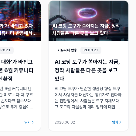
대화'가 바뀌고 있다
AI 코딩 도구가 쏟아지는 지금, 정작
 커뮤니티 반응에서
사람들은 다른 곳을 보고 있다
EPORT
커뮤니티 반응
REPORT
짜 대화'가 바뀌고
AI 코딩 도구가 쏟아지는 지금,
6년 6월 커뮤니티
정작 사람들은 다른 곳을 보고
 전환점
있다
6년 6월 커뮤니티 반
AI 코딩 도구가 단순한 생산성 향상 도구
한 피로'보다 더 구조
에서 사용자를 대신하는 행위자로 진화하
. 벤치마크 점수보다
는 전환점에서, 사람들은 도구 자체보다
성으로 무게 중심이
그 도구의 자율성과 대리 행위에 대한 신
는 AI 업계가 기술 경
뢰 문제에 더 주목하고 있으며, 이 불안이
성숙 단계로 접어들고
새로운 도구의 화려함보다 강한 감정으로
읽기
2026.06.02
읽기
표출되고 있다.