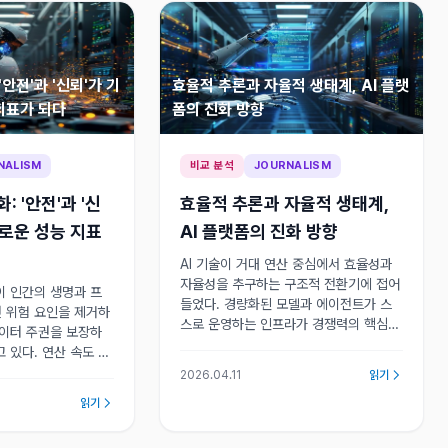
'안전'과 '신뢰'가 기
효율적 추론과 자율적 생태계, AI 플랫
지표가 되다
폼의 진화 방향
NALISM
비교 분석
JOURNALISM
: '안전'과 '신
효율적 추론과 자율적 생태계,
새로운 성능 지표
AI 플랫폼의 진화 방향
AI 기술이 거대 연산 중심에서 효율성과
자율성을 추구하는 구조적 전환기에 접어
이 인간의 생명과 프
들었다. 경량화된 모델과 에이전트가 스
 위험 요인을 제거하
스로 운영하는 인프라가 경쟁력의 핵심이
데이터 주권을 보장하
되며, 웹 생성 방식과 지식 관리 체계의
 있다. 연산 속도 경
혁신이 동반되고 있다.
호라는 실용적 가치로
2026.04.11
읽기
있다.
읽기