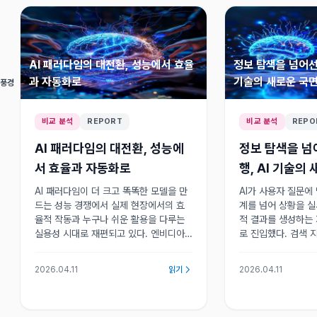
AI 패러다임의 대전환, 성능에서 효율
정보 탐색을 넘어선 
과 자동화로
기술의 새로운 국
 풍경
비교 분석
REPORT
비교 분석
REPO
AI 패러다임의 대전환, 성능에
정보 탐색을 넘
서 효율과 자동화로
행, AI 기술의
AI 패러다임이 더 크고 똑똑한 모델을 만
AI가 사용자 질문에
드는 성능 경쟁에서 실제 현장에서의 효
계를 넘어 상황을 
율적 작동과 누구나 쉬운 활용을 다루는
적 결과를 생성하는
실용성 시대로 재편되고 있다. 엔비디아,
로 진입했다. 검색 
메타 등 빅테크의 전략도 이 방향으로 빠
스가 새로운 사용자
르게 전환 중이다.
리 잡고 있으며 에
2026.04.11
읽기
2026.04.11
새로운 시대를 열고 