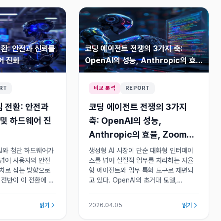
환: 안전과 신뢰를
코딩 에이전트 전쟁의 3가지 축:
어 진화
OpenAI의 성능, Anthropic의 효
율, Zoom의 확장
RT
비교 분석
REPORT
 전환: 안전과
코딩 에이전트 전쟁의 3가지
 및 하드웨어 진
축: OpenAI의 성능,
Anthropic의 효율, Zoom의
확장
AI와 첨단 하드웨어가
생성형 AI 시장이 단순 대화형 인터페이
 넘어 사용자의 안전
스를 넘어 실질적 업무를 처리하는 자율
가치로 삼는 방향으로
형 에이전트와 업무 특화 도구로 재편되
 전반이 이 전환에 맞
고 있다. OpenAI의 초거대 모델,
영 원칙을 재정립하며
Anthropic의 실용적 개발 도구, Zoom
를 형성하고 있다.
의 확장 전략이 각축을 벌이고 있다.
읽기
2026.04.05
읽기