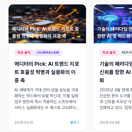
에디터의 Pick: AI 트렌드 리포트 효
기술의 패러다임 전
율성 혁명과 실용화의 이중 축
향한 AI 및 하드웨
비교 분석
JOURNALISM
비교 분석
REPO
에디터의 Pick: AI 트렌드 리포
기술의 패러다임
트 효율성 혁명과 실용화의 이
신뢰를 향한 AI
중 축
화
AI 생태계가 거대 언어 모델 성능을 극대
2026년 4월 현재 
화하는 하드웨어·모델 혁신과, 이를 실제
단순한 편의 도구를
업무 현장에 즉시 적용하는 소프트웨어·
과 신뢰를 최우선 
서비스 실용화라는 두 축으로 고도화되고
진화하고 있다. 업계
있다. 효율성 혁명과 현장 실용화가 동시
춰 기술 표준과 운
에 진행되는 이중 구조가 특징이다.
신뢰 기반 경쟁 구도
2026.04.10
읽기
2026.04.08