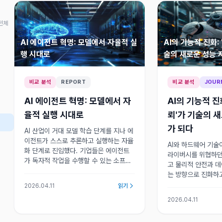
전체
AI 에이전트 혁명: 모델에서 자율적 실
AI의 기능적 진화: 
행 시대로
술의 새로운 성능 
비교 분석
REPORT
비교 분석
JOUR
AI 에이전트 혁명: 모델에서 자
AI의 기능적 진화
율적 실행 시대로
뢰'가 기술의 
가 되다
AI 산업이 거대 모델 학습 단계를 지나 에
이전트가 스스로 추론하고 실행하는 자율
AI와 하드웨어 기술
화 단계로 진입했다. 기업들은 에이전트
라이버시를 위협하던
가 독자적 작업을 수행할 수 있는 소프트
고 물리적 안전과 
웨어 환경과 효율적 하드웨어 인프라 확
는 방향으로 진화하고
보에 집중하고 있다.
쟁이 인간 안전 보
2026.04.11
읽기
중심축을 이동하고 
2026.04.11