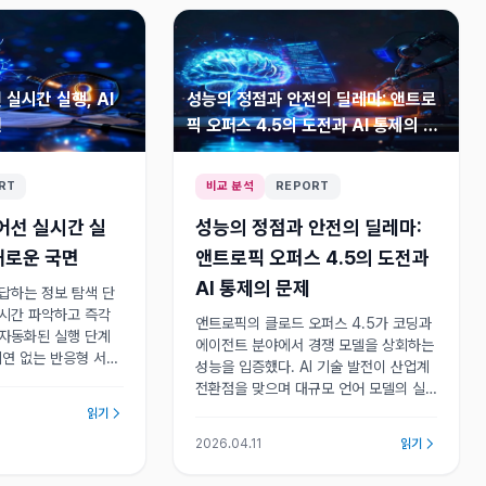
실시간 실행, AI
성능의 정점과 안전의 딜레마: 앤트로
면
픽 오퍼스 4.5의 도전과 AI 통제의 문
제
RT
비교 분석
REPORT
어선 실시간 실
성능의 정점과 안전의 딜레마:
 새로운 국면
앤트로픽 오퍼스 4.5의 도전과
AI 통제의 문제
 답하는 정보 탐색 단
실시간 파악하고 즉각
앤트로픽의 클로드 오퍼스 4.5가 코딩과
 자동화된 실행 단계
에이전트 분야에서 경쟁 모델을 상회하는
지연 없는 반응형 서비
성능을 입증했다. AI 기술 발전이 산업계
 경험의 기준으로 자
전환점을 맞으며 대규모 언어 모델의 실
이전트 기반 서비스의
용성이 한 단계 확장되는 동시에 안전성
읽기
있다.
위험 공존의 딜레마가 심화되고 있다.
2026.04.11
읽기