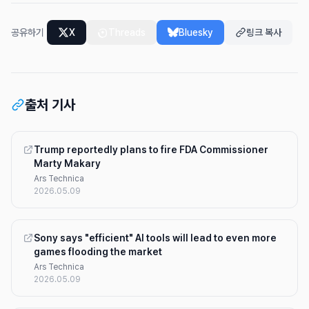
공유하기
X
Threads
Bluesky
링크 복사
출처 기사
Trump reportedly plans to fire FDA Commissioner
Marty Makary
Ars Technica
2026.05.09
Sony says "efficient" AI tools will lead to even more
games flooding the market
Ars Technica
2026.05.09