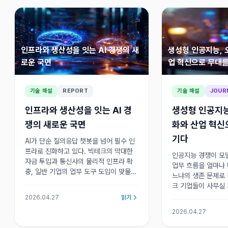
인프라와 생산성을 잇는 AI 경쟁의 새
생성형 인공지능, 
로운 국면
업 혁신으로 무대
기술 해설
REPORT
기술 해설
JOUR
인프라와 생산성을 잇는 AI 경
생성형 인공지능
쟁의 새로운 국면
화와 산업 혁신
기다
AI가 단순 질의응답 챗봇을 넘어 필수 인
프라로 진화하고 있다. 빅테크의 막대한
인공지능 경쟁이 모
자금 투입과 통신사의 물리적 인프라 확
업무 흐름을 얼마나
충, 일반 기업의 업무 도구 도입이 맞물리
느냐의 생존 문제로 
며 글로벌 인프라와 생산성 확보가 새로
크 기업들이 사무실
운 경쟁의 핵심이 됐다.
주력하며 본격적인 
2026.04.27
읽기
시작됐다. 생성형 A
2026.04.27
경쟁이 본격화되고 