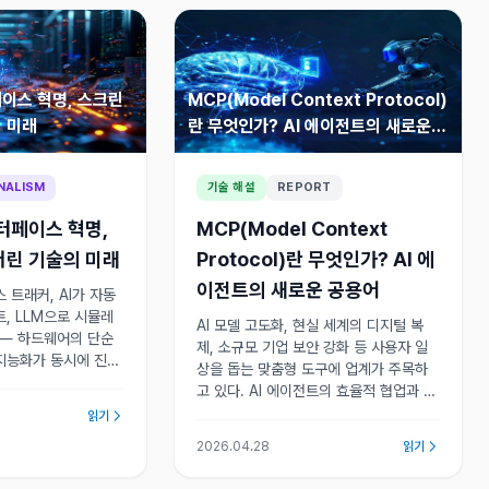
이스 혁명, 스크린
MCP(Model Context Protocol)
 미래
란 무엇인가? AI 에이전트의 새로운
공용어
NALISM
기술 해설
REPORT
터페이스 혁명,
MCP(Model Context
버린 기술의 미래
Protocol)란 무엇인가? AI 에
이전트의 새로운 공용어
 트래커, AI가 자동
, LLM으로 시뮬레
AI 모델 고도화, 현실 세계의 디지털 복
 — 하드웨어의 단순
제, 소규모 기업 보안 강화 등 사용자 일
지능화가 동시에 진행
상을 돕는 맞춤형 도구에 업계가 주목하
적 판단 영역은 기업
고 있다. AI 에이전트의 효율적 협업과 데
수되는 흐름이 뚜렷해
이터 연동을 위한 새로운 공용어인 MCP
읽기
가 그 핵심 인프라로 부상하고 있다.
2026.04.28
읽기