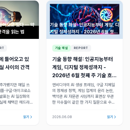
들어오고 있다 -- 약
기술 동향 해설: 인공지능부터 게임, 디
간격을 읽는 법
지털 정체성까지 - 2026년 6월 첫째
주 기술 흐름 읽기
RT
기술 해설
REPORT
상에 들어오고 있
기술 동향 해설: 인공지능부터
현실 사이의 간격
게임, 디지털 정체성까지 -
2026년 6월 첫째 주 기술 흐름
읽기
 추가됐지만 매일 쓰
엔비디아의 AI 생성 프레임, 구글 지메일
애플·구글·마이크로소
의 정체성 정책, 게임 업계의 윤리 논란,
발표는 AI 일상화의
백악관 AI 자문관 사임까지 표면상 무관
 실제 채택은 헤드라
한 이슈들이 같은 한 가지 질문으로 수렴
그 간극은 제품 로드
한다. 기술의 발전 속도를 신뢰·규범 체계
자주 잘못 읽힌다. 헤
가 따라가지 못한다는 점이 6월 첫째 주
읽기
2026.06.08
읽기
현실은 현재를 가리킨
의 공통 화두였다.