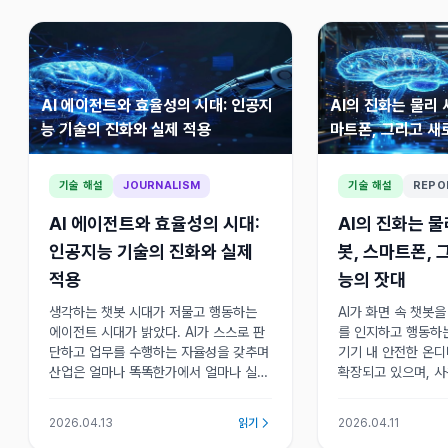
AI 에이전트와 효율성의 시대: 인공지
AI의 진화는 물리 
능 기술의 진화와 실제 적용
마트폰, 그리고 새
기술 해설
JOURNALISM
기술 해설
REPO
AI 에이전트와 효율성의 시대:
AI의 진화는 물
인공지능 기술의 진화와 실제
봇, 스마트폰, 
적용
능의 잣대
생각하는 챗봇 시대가 저물고 행동하는
AI가 화면 속 챗봇
에이전트 시대가 밝았다. AI가 스스로 판
를 인지하고 행동하는
단하고 업무를 수행하는 자율성을 갖추며
기기 내 안전한 온디
산업은 얼마나 똑똑한가에서 얼마나 실용
확장되고 있으며, 
적이고 효율적인가로 급격히 이동하고 있
현장에 직접 개입하
으며 새로운 산업 패러다임의 전환점이
대가 마련지고 있다.
2026.04.13
읽기
2026.04.11
마련되고 있다.