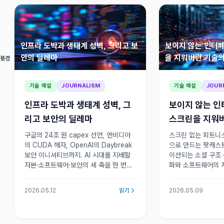
인프라 도박과 생태계 성벽, 그리고 보
보이지 않는 인터페
안의 딜레마
을 지워버린 기술의
 풍경
기술 해설
JOURNALISM
기술 해설
JOUR
인프라 도박과 생태계 성벽, 그
보이지 않는 인
리고 보안의 딜레마
스크린을 지워
구글의 24조 원 capex 선언, 엔비디아
스크린 없는 피트니스
의 CUDA 해자, OpenAI의 Daybreak
으로 만드는 팟캐스트
보안 이니셔티브까지. AI 시대를 지배할
이션되는 소셜 구조
자본·소프트웨어·보안의 세 축을 한 번에
화와 소프트웨어의 
짚어보고, 개발자가 누려야 할 선택지를
되며 사용자의 자율
함께 묻습니다.
알고리즘 안으로 흡
2026.05.12
읽기
2026.05.09
지고 있다.