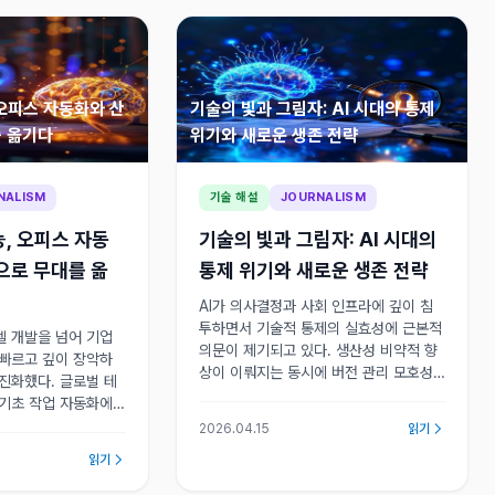
오피스 자동화와 산
기술의 빛과 그림자: AI 시대의 통제
를 옮기다
위기와 새로운 생존 전략
NALISM
기술 해설
JOURNALISM
, 오피스 자동
기술의 빛과 그림자: AI 시대의
으로 무대를 옮
통제 위기와 새로운 생존 전략
AI가 의사결정과 사회 인프라에 깊이 침
투하면서 기술적 통제의 실효성에 근본적
델 개발을 넘어 기업
의문이 제기되고 있다. 생산성 비약적 향
 빠르고 깊이 장악하
상이 이뤄지는 동시에 버전 관리 모호성,
진화했다. 글로벌 테
보안 취약성, 민감 분야 남용 우려라는 구
 기초 작업 자동화에
조적 위험이 수반되고 있다.
업무 생산성 전쟁이
2026.04.15
읽기
I 기반 오피스 솔루션
읽기
있다.