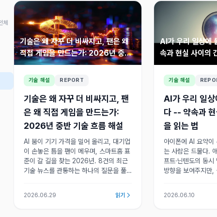
전체
기술은 왜 자꾸 더 비싸지고, 팬은 왜
AI가 우리 일상에 
직접 게임을 만드는가: 2026년 중반
속과 현실 사이의 
기술 흐름 해설
기술 해설
REPORT
기술 해설
REPO
기술은 왜 자꾸 더 비싸지고, 팬
AI가 우리 일
은 왜 직접 게임을 만드는가:
다 -- 약속과 
2026년 중반 기술 흐름 해설
을 읽는 법
AI 붐이 기기 가격을 밀어 올리고, 대기업
아이폰에 AI 요약이
이 손놓은 틈을 팬이 메우며, 스마트홈 표
는 사람은 드물다. 
준이 갈 길을 찾는 2026년. 8건의 최근
프트·닌텐도의 동시 
기술 뉴스를 관통하는 하나의 질문을 풀
방향을 보여주지만,
어본다. 2026년 6월 말, 기술 뉴스 헤드
인보다 훨씬 느리며 
라인을 훑다 보면 어딘가 어긋난 느낌을
맵과 투자 판단에서 
2026.06.29
읽기
2026.06.10
받습니다.
드라인은 미래를, 
다.