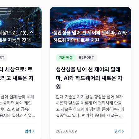
세상으로: 로봇, 스
생산성을 넘어 선 제어의 딜레마, AI와
로운 지능의 잣대
하드웨어의 새로운 차원
RT
기술 해설
REPORT
리 세상으로: 로
생산성을 넘어 선 제어의 딜레
그리고 새로운 지
마, AI와 하드웨어의 새로운 차
원
을 넘어 실제 물리 세계
현대 기술은 기기 성능 향상을 넘어 AI가
 물리적 AI와 개인
사용자 일상을 어떻게 더 편리하게 만들
바이스 AI로 급속히
고 새로운 하드웨어 경험을 완성하는지에
사용자의 일상과 산업
집중하고 있다. 편리함 증대와 새로운 통
는 새로운 지능의 잣
제 딜레마가 공존하는 기술 패러다임의
핵심 변화가 진행 중이다.
읽기
2026.04.09
읽기