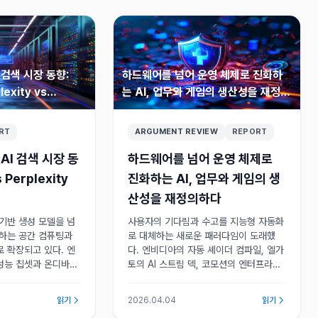
 검색 시장 동향:
하드웨어를 넘어 운영 체제로 진화하
lexity vs
는 AI, 업무와 게임의 생산성을 재정의
하다
RT
ARGUMENT REVIEW
REPORT
 AI 검색 시장 동
하드웨어를 넘어 운영 체제로
 Perplexity
진화하는 AI, 업무와 게임의 생
산성을 재정의하다
 기반 생성 모델을 넘
사용자의 기다림과 수고를 지능형 자동화
험하는 공간 컴퓨팅과
로 대체하는 새로운 패러다임이 도래했
로 확장되고 있다. 엔
다. 엔비디아의 자동 셰이더 컴파일, 엘가
성능 칩셋과 온디바이
토의 AI 스트림 덱, 코모션의 엔터프라이
웨어 진영의 주도권을
즈 AI OS가 결합해 PC와 기업 운영의 경
있다.
계를 허물고 있다.
읽기
2026.04.04
읽기