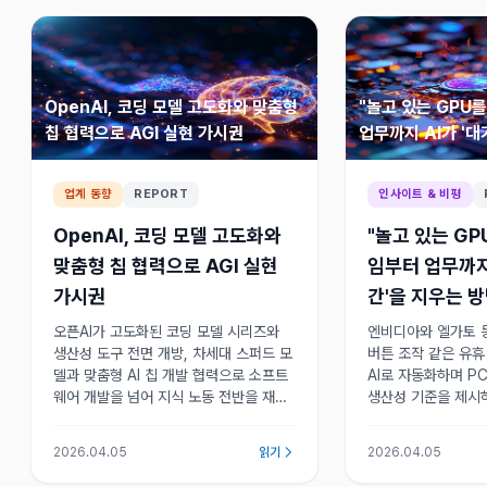
OpenAI, 코딩 모델 고도화와 맞춤형
"놀고 있는 GPU를
칩 협력으로 AGI 실현 가시권
업무까지 AI가 '대
방법
업계 동향
REPORT
인사이트 & 비평
OpenAI, 코딩 모델 고도화와
"놀고 있는 GP
맞춤형 칩 협력으로 AGI 실현
임부터 업무까지 
가시권
간'을 지우는 
오픈AI가 고도화된 코딩 모델 시리즈와
엔비디아와 엘가토 
생산성 도구 전면 개방, 차세대 스퍼드 모
버튼 조작 같은 유휴
델과 맞춤형 AI 칩 개발 협력으로 소프트
AI로 자동화하며 P
웨어 개발을 넘어 지식 노동 전반을 재정
생산성 기준을 제시하
의하는 범용인공지능 실현 단계로 진입하
자원을 깨우는 기술
고 있다. 개발자 생태계와 기업 생산성의
을 근본적으로 바꾸고
2026.04.05
읽기
2026.04.05
패러다임을 근본적으로 바꾸고 있다.