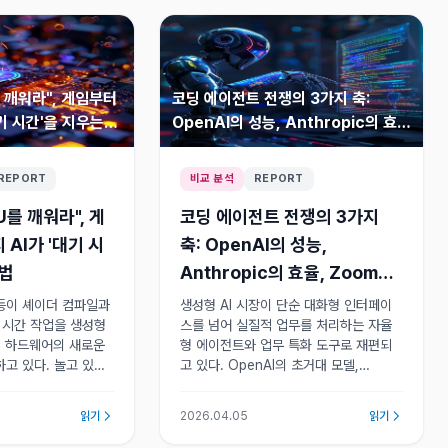
 깨워라", 게임부터
코딩 에이전트 전쟁의 3가지 축:
기 시간'을 지우는
OpenAI의 성능, Anthropic의 효
율, Zoom의 확장
REPORT
비교 분석
REPORT
U를 깨워라", 게
코딩 에이전트 전쟁의 3가지
AI가 '대기 시
축: OpenAI의 성능,
방법
Anthropic의 효율, Zoom의
확장
등이 셰이더 컴파일과
생성형 AI 시장이 단순 대화형 인터페이
 시간 작업을 생성형
스를 넘어 실질적 업무를 처리하는 자율
C 하드웨어의 새로운
형 에이전트와 업무 특화 도구로 재편되
고 있다. 놀고 있던
고 있다. OpenAI의 초거대 모델,
이 게임과 업무 경험
Anthropic의 실용적 개발 도구, Zoom
 있다.
의 확장 전략이 각축을 벌이고 있다.
읽기
2026.04.05
읽기