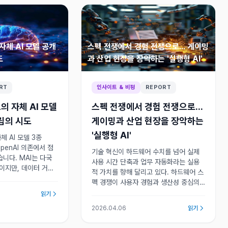
체 AI 모델 공개
스펙 전쟁에서 경험 전쟁으로... 게이밍
도
과 산업 현장을 장악하는 '실행형 AI'
RT
인사이트 & 비평
REPORT
 자체 AI 모델
스펙 전쟁에서 경험 전쟁으로...
립의 시도
게이밍과 산업 현장을 장악하는
'실행형 AI'
 AI 모델 3종
OpenAI 의존에서 점
기술 혁신이 하드웨어 수치를 넘어 실제
니다. MAI는 다국
사용 시간 단축과 업무 자동화라는 실용
이지만, 데이터 거버
적 가치를 향해 달리고 있다. 하드웨어 스
센터라는 더 큰 숙제
펙 경쟁이 사용자 경험과 생산성 중심의
경험 경쟁으로 전환되며 업계 전반의 판
읽기
도가 재편되고 있다.
2026.04.06
읽기