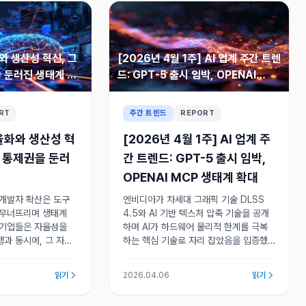
 생산성 혁신, 그
[2026년 4월 1주] AI 업계 주간 트렌
 둔러진 생태계 경
드: GPT-5 출시 임박, OPENAI
MCP 생태계 확대
RT
주간 트렌드
REPORT
율화와 생산성 혁
[2026년 4월 1주] AI 업계 주
술 통제권을 둔러
간 트렌드: GPT-5 출시 임박,
OPENAI MCP 생태계 확대
 개발자 확산은 도구
엔비디아가 차세대 그래픽 기술 DLSS
 무너뜨리며 생태계
4.5와 AI 기반 텍스처 압축 기술을 공개
 기업들은 자율성을
하며 AI가 하드웨어 물리적 한계를 극복
과 동시에, 그 자율
하는 핵심 기술로 자리 잡았음을 입증했
스 체계를 병행 구축
다. HPE와의 협력을 통해 대형 모델 훈련
 안고 있다.
인프라 구축도 가속하고 있다.
읽기
2026.04.06
읽기