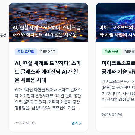
AI, 현실 세계로 도약하다: 스마트 글
마이크로소프트의 자
래스와 에이전틱 AI가 열은 새로운 시
와 기술 자립의 시
 풍경
대
주간 트렌드
REPORT
기술 해설
REPO
AI, 현실 세계로 도약하다: 스마
마이크로소프트의
트 글래스와 에이전틱 AI가 열
공개와 기술 자
은 새로운 시대
마이크로소프트가 자체
(MAI)을 공개하며 
AI가 2차원 화면을 벗어나 스마트 글래스
차 벗어나기 시작했습
와 에이전틱 운영체제로 3차원 물리 공간
어·저지연 강점을 보
으로 옮겨가고 있다. 메타와 애플이 공간
넌스와 우주 데이터
컴퓨팅을, 삼성SDS와 코모션이 자율 판
가 남아 있습니다.
단형 디지털 인력을, 엔비디아와 애플이
2026.04.06
전용 하드웨어를 내세우며 인터페이스 전
2026.04.06
읽기
쟁의 축이 환경 자체로 이동하고 있다.