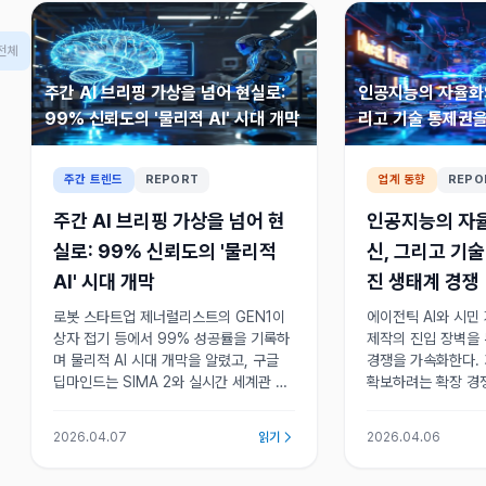
전체
주간 AI 브리핑 가상을 넘어 현실로:
인공지능의 자율화와
99% 신뢰도의 '물리적 AI' 시대 개막
리고 기술 통제권을
쟁
주간 트렌드
REPORT
업계 동향
REPO
주간 AI 브리핑 가상을 넘어 현
인공지능의 자
실로: 99% 신뢰도의 '물리적
신, 그리고 기
AI' 시대 개막
진 생태계 경쟁
로봇 스타트업 제너럴리스트의 GEN1이
에이전틱 AI와 시민
상자 접기 등에서 99% 성공률을 기록하
제작의 진입 장벽을
며 물리적 AI 시대 개막을 알렸고, 구글
경쟁을 가속화한다.
딥마인드는 SIMA 2와 실시간 세계관 생
확보하려는 확장 경쟁
성 AI로 에이전트 단계 진입을 예고했다.
성을 통제할 거버넌
AI가 가상을 넘어 현실로 확장되고 있다.
하는 두 개의 과제를
2026.04.07
읽기
2026.04.06