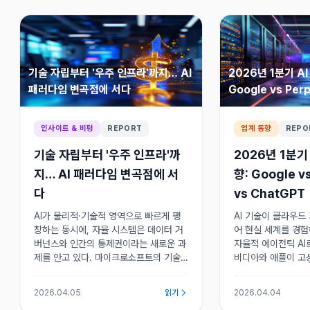
기술 자립부터 '우주 인프라'까지… AI
2026년 1분기 AI
패러다임 변곡점에 서다
Google vs Perp
ChatGPT
인사이트 & 비평
REPORT
업계 동향
REPO
기술 자립부터 '우주 인프라'까
2026년 1분기
지… AI 패러다임 변곡점에 서
향: Google vs
다
vs ChatGPT
AI가 물리적·기술적 영역으로 빠르게 팽
AI 기술이 클라우드
창하는 동시에, 자율 시스템은 데이터 거
어 현실 세계를 경
버넌스와 인간의 통제권이라는 새로운 과
자율적 에이전틱 AI
제를 안고 있다. 마이크로소프트의 기술
비디아와 애플이 고
자립과 우주 데이터센터 시도가 보여주는
스 솔루션으로 하드
것은, 확장 자체가 곧 해결이 아니라 새로
놓고 경쟁을 벌이고 
2026.04.05
읽기
2026.04.04
운 통제 문제를 낳는다는 점이다.